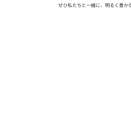
ぜひ私たちと一緒に、明るく豊か
BooK
著書
小さな資本で起業して
10年経った経営者が考えてみた3つのこと