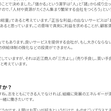
ことで決めました。「儲かる」という漢字は「人」と「諸」から成り立っ
すので、「人材や資源がたくさん集まり繁栄する会社をつくろう」とい
総量」であると考えています。「正当な利益」の出ないサービスは
であると思っています。この意味で真剣に利益を求めることが、顧客
ト」でもあります。良いサービスを提供する会社が、もし大きくならな
の供給体制の強化などの投資ができません。
していますが、それは近江商人の「三方よし」（売り手良し、買い手良
と考えています。
すか？
ね。志をともにできる人でなければ、組織に発展のエネルギーが満
一緒に働きたいです。
どうかです。人間はお互いが好きというだけで、ものすごいプラスエ